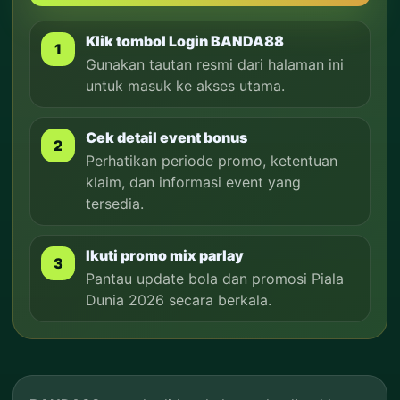
Klik tombol Login BANDA88
1
Gunakan tautan resmi dari halaman ini
untuk masuk ke akses utama.
Cek detail event bonus
2
Perhatikan periode promo, ketentuan
klaim, dan informasi event yang
tersedia.
Ikuti promo mix parlay
3
Pantau update bola dan promosi Piala
Dunia 2026 secara berkala.