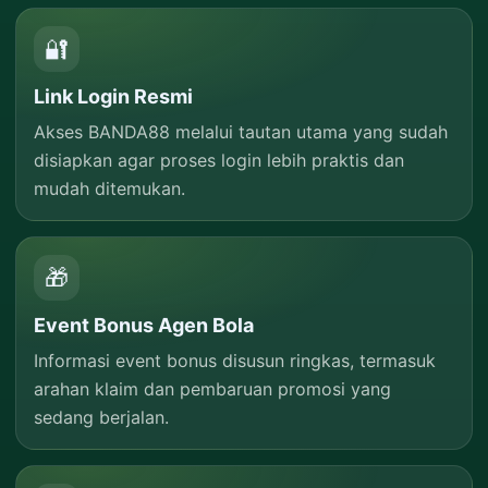
🔐
Link Login Resmi
Akses BANDA88 melalui tautan utama yang sudah
disiapkan agar proses login lebih praktis dan
mudah ditemukan.
🎁
Event Bonus Agen Bola
Informasi event bonus disusun ringkas, termasuk
arahan klaim dan pembaruan promosi yang
sedang berjalan.