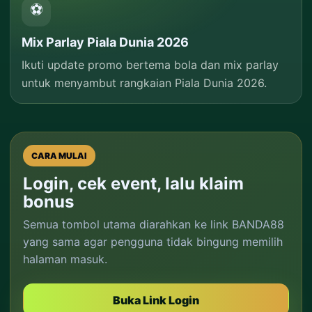
⚽
Mix Parlay Piala Dunia 2026
Ikuti update promo bertema bola dan mix parlay
untuk menyambut rangkaian Piala Dunia 2026.
CARA MULAI
Login, cek event, lalu klaim
bonus
Semua tombol utama diarahkan ke link BANDA88
yang sama agar pengguna tidak bingung memilih
halaman masuk.
Buka Link Login